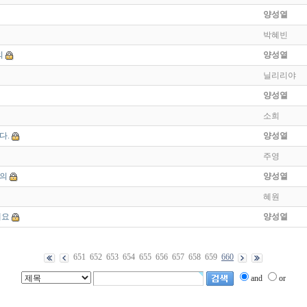
양성열
박혜빈
의
양성열
닐리리야
양성열
소희
다.
양성열
주영
의
양성열
혜원
데요
양성열
651
652
653
654
655
656
657
658
659
660
and
or