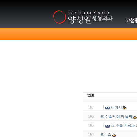
코성
번호
107
이어서
106
코 수술 비용과 날짜
105
코 수술 비용과
104
코수술