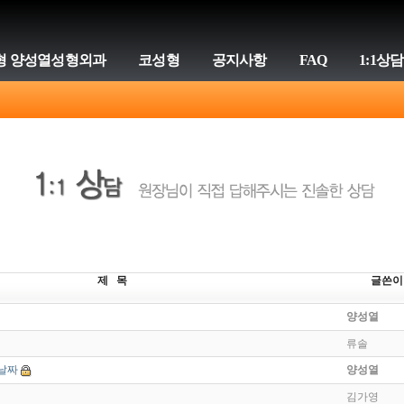
형 양성열성형외과
코성형
공지사항
FAQ
1:1상담
제 목
글쓴이
양성열
류솔
 날짜
양성열
김가영