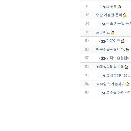
103
코수술
102
수술 가능일 문의
101
수술 가능일 문
100
질문이요
99
질문이요
98
귀족수술원합니다.
97
귀족수술원합니
96
콧대성형비용문의
95
콧대성형비용문
94
코수술 하려는데요
93
코수술 하려는