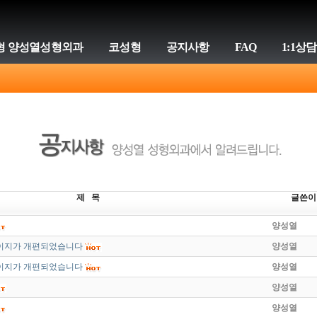
형 양성열성형외과
코성형
공지사항
FAQ
1:1상담
제 목
글쓴이
양성열
이지가 개편되었습니다
양성열
이지가 개편되었습니다
양성열
양성열
양성열